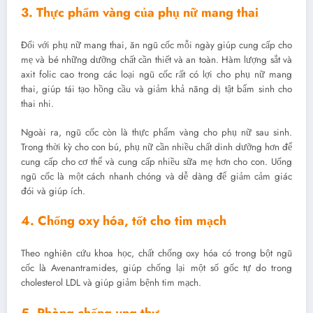
3. Thực phẩm vàng của phụ nữ mang thai
Đối với phụ nữ mang thai, ăn ngũ cốc mỗi ngày giúp cung cấp cho
mẹ và bé những dưỡng chất cần thiết và an toàn. Hàm lượng sắt và
axit folic cao trong các loại ngũ cốc rất có lợi cho phụ nữ mang
thai, giúp tái tạo hồng cầu và giảm khả năng dị tật bẩm sinh cho
thai nhi.
Ngoài ra, ngũ cốc còn là thực phẩm vàng cho phụ nữ sau sinh.
Trong thời kỳ cho con bú, phụ nữ cần nhiều chất dinh dưỡng hơn để
cung cấp cho cơ thể và cung cấp nhiều sữa mẹ hơn cho con. Uống
ngũ cốc là một cách nhanh chóng và dễ dàng để giảm cảm giác
đói và giúp ích.
4. Chống oxy hóa, tốt cho tim mạch
Theo nghiên cứu khoa học, chất chống oxy hóa có trong bột ngũ
cốc là Avenantramides, giúp chống lại một số gốc tự do trong
cholesterol LDL và giúp giảm bệnh tim mạch.
5. Phòng chống ung thư