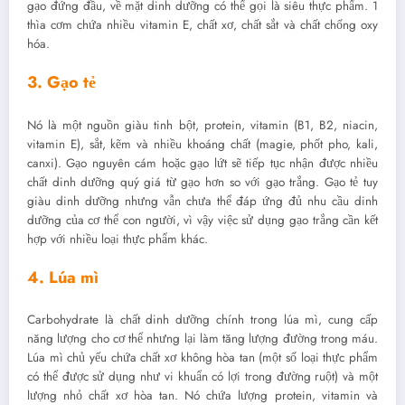
gạo đứng đầu, về mặt dinh dưỡng có thể gọi là siêu thực phẩm. 1
thìa cơm chứa nhiều vitamin E, chất xơ, chất sắt và chất chống oxy
hóa.
3. Gạo tẻ
Nó là một nguồn giàu tinh bột, protein, vitamin (B1, B2, niacin,
vitamin E), sắt, kẽm và nhiều khoáng chất (magie, phốt pho, kali,
canxi). Gạo nguyên cám hoặc gạo lứt sẽ tiếp tục nhận được nhiều
chất dinh dưỡng quý giá từ gạo hơn so với gạo trắng. Gạo tẻ tuy
giàu dinh dưỡng nhưng vẫn chưa thể đáp ứng đủ nhu cầu dinh
dưỡng của cơ thể con người, vì vậy việc sử dụng gạo trắng cần kết
hợp với nhiều loại thực phẩm khác.
4. Lúa mì
Carbohydrate là chất dinh dưỡng chính trong lúa mì, cung cấp
năng lượng cho cơ thể nhưng lại làm tăng lượng đường trong máu.
Lúa mì chủ yếu chứa chất xơ không hòa tan (một số loại thực phẩm
có thể được sử dụng như vi khuẩn có lợi trong đường ruột) và một
lượng nhỏ chất xơ hòa tan. Nó chứa lượng protein, vitamin và