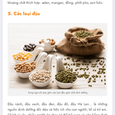
khoáng chất thích hợp: selen, mangan, đồng, phốt pho, axit folic.
5. Các loại đậu
Trong ngũ cốc bao gồm các loại đậu giàu chất dinh dưỡng
Đậu nành, đậu xanh, đậu đen, đậu đỏ, đậu Hà Lan… là những
nguồn dinh dưỡng dồi dào và hữu ích cho con người, kể cả trẻ em.
Chính vì vậy, nhiều người ăn chay có thể bổ sung và cân bằng dinh