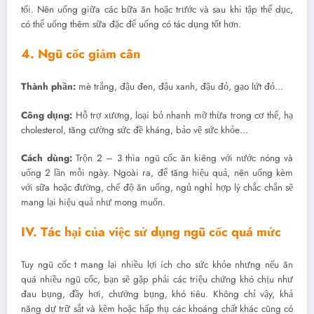
tối. Nên uống giữa các bữa ăn hoặc trước và sau khi tập thể dục,
có thể uống thêm sữa đặc để uống có tác dụng tốt hơn.
4. Ngũ cốc giảm cân
Thành phần:
mè trắng, đậu đen, đậu xanh, đậu đỏ, gạo lứt đỏ…
Công dụng:
Hỗ trợ xương, loại bỏ nhanh mỡ thừa trong cơ thể, hạ
cholesterol, tăng cường sức đề kháng, bảo vệ sức khỏe…
Cách dùng:
Trộn 2 – 3 thìa ngũ cốc ăn kiêng với nước nóng và
uống 2 lần mỗi ngày. Ngoài ra, để tăng hiệu quả, nên uống kèm
với sữa hoặc đường, chế độ ăn uống, ngủ nghỉ hợp lý chắc chắn sẽ
mang lại hiệu quả như mong muốn.
IV. Tác hại của việc sử dụng ngũ cốc quá mức
Tuy ngũ cốc t mang lại nhiều lợi ích cho sức khỏe nhưng nếu ăn
quá nhiều ngũ cốc, bạn sẽ gặp phải các triệu chứng khó chịu như
đau bụng, đầy hơi, chướng bụng, khó tiêu. Không chỉ vậy, khả
năng dự trữ sắt và kẽm hoặc hấp thụ các khoáng chất khác cũng có