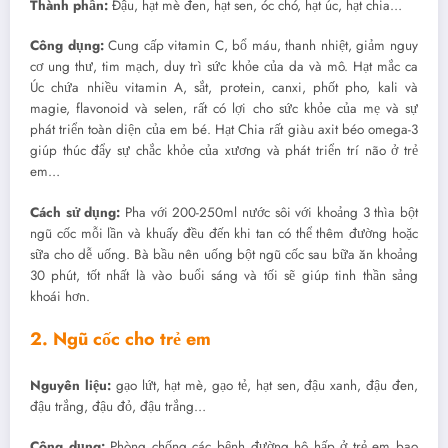
Thành phần:
Đậu, hạt mè đen, hạt sen, óc chó, hạt úc, hạt chia…
Công dụng:
Cung cấp vitamin C, bổ máu, thanh nhiệt, giảm nguy
cơ ung thư, tim mạch, duy trì sức khỏe của da và mô. Hạt mắc ca
Úc chứa nhiều vitamin A, sắt, protein, canxi, phốt pho, kali và
magie, flavonoid và selen, rất có lợi cho sức khỏe của mẹ và sự
phát triển toàn diện của em bé. Hạt Chia rất giàu axit béo omega-3
giúp thúc đẩy sự chắc khỏe của xương và phát triển trí não ở trẻ
em…
Cách sử dụng:
Pha với 200-250ml nước sôi với khoảng 3 thìa bột
ngũ cốc mỗi lần và khuấy đều đến khi tan có thể thêm đường hoặc
sữa cho dễ uống. Bà bầu nên uống bột ngũ cốc sau bữa ăn khoảng
30 phút, tốt nhất là vào buổi sáng và tối sẽ giúp tinh thần sảng
khoái hơn.
2. Ngũ cốc cho trẻ em
Nguyên liệu:
gạo lứt, hạt mè, gạo tẻ, hạt sen, đậu xanh, đậu đen,
đậu trắng, đậu đỏ, đậu trắng…
Công dụng:
Phòng chống các bệnh đường hô hấp ở trẻ em bao