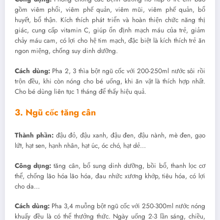
gồm viêm phổi, viêm phế quản, viêm mũi, viêm phế quản, bổ
huyết, bổ thận. Kích thích phát triển và hoàn thiện chức năng thị
giác, cung cấp vitamin C, giúp ổn định mạch máu của trẻ, giảm
chảy máu cam, có lợi cho hệ tim mạch, đặc biệt là kích thích trẻ ăn
ngon miệng, chống suy dinh dưỡng.
Cách dùng:
Pha 2, 3 thìa bột ngũ cốc với 200-250ml nước sôi rồi
trộn đều, khi còn nóng cho bé uống, khi ăn vặt là thích hợp nhất.
Cho bé dùng liên tục 1 tháng để thấy hiệu quả.
3. Ngũ cốc tăng cân
Thành phần:
đậu đỏ, đậu xanh, đậu đen, đậu nành, mè đen, gạo
lứt, hạt sen, hạnh nhân, hạt úc, óc chó, hạt dẻ…
Công dụng:
tăng cân, bổ sung dinh dưỡng, bồi bổ, thanh lọc cơ
thể, chống lão hóa lão hóa, đau nhức xương khớp, tiêu hóa, có lợi
cho da…
Cách dùng:
Pha 3,4 muỗng bột ngũ cốc với 250-300ml nước nóng
khuấy đều là có thể thưởng thức. Ngày uống 2-3 lần sáng, chiều,