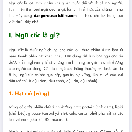
Ngũ cốc là loại thực phẩm khá quen thuộc đối với tất cả mọi người.
Tuy nhiên ít ai biết
ngũ cốc là gì
, lợi ích thiết thực của chúng mang
lại. Hãy cùng
dangerousactsfilm.com
tìm hiểu chi tiết trong bài
viết dưới đây nhé!
I. Ngũ cốc là gì?
Ngũ cốc là thuật ngữ chung cho các loại thực phẩm được làm từ
năm thành phần hạt khác nhau. Hạt dùng để làm bột ngũ cốc đã
được kiểm nghiệm y tế và chứng minh mang lại giá trị dinh dưỡng
cho người sử dụng. Các loại ngũ cốc thông thường sẽ được làm từ
5 loại ngũ cốc chính: gạo nếp, gạo tẻ, hạt vừng, lúa mì và các loại
đậu (có thể là đậu đen, đậu xanh, đậu đỏ, đậu nành).
1. Hạt mè (vừng)
Vừng có chứa nhiều chất dinh dưỡng như: protein (chất đạm), lipid
(chất béo), glucose (carbohydrate), calo, canxi, phốt pho, sắt và các
loại vitamin (như B1, B2, niacin…).
Ngoài ra, hạt mè còn chứa axit folic, đường sucrose, đường, sắc tố