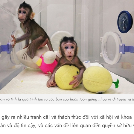
n vô tính là quá trình tạo ra các bản sao hoàn toàn giống nhau về di truyền và t
 gây ra nhiều tranh cãi và thách thức đối với xã hội và kh
oàn và độ tin cậy, và các vấn đề liên quan đến quyền sở hữu