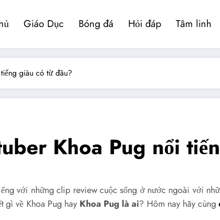
hủ
Giáo Dục
Bóng đá
Hỏi đáp
Tâm linh
tiếng giàu có từ đâu?
tuber Khoa Pug nổi tiế
iếng với những clip review cuộc sống ở nước ngoài với nhữ
ết gì về Khoa Pug hay
Khoa Pug là ai
? Hôm nay hãy cùng