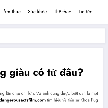
Ẩm thực
Sức khỏe
Thể thao
Tin tức
ng giàu có từ đâu?
ng lần chịu chi lớn. Và anh cũng được biết đến là một
dangerousactsfilm.com
tìm hiểu về tiểu sử Khoa Pug