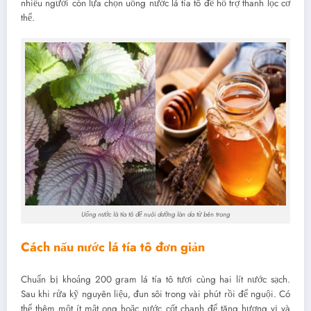
nhiều người còn lựa chọn uống nước lá tía tô để hỗ trợ thanh lọc cơ
thể.
Uống nước lá tía tô để nuôi dưỡng làn da từ bên trong
Cách nấu nước lá tía tô đơn giản
Chuẩn bị khoảng 200 gram lá tía tô tươi cùng hai lít nước sạch.
Sau khi rửa kỹ nguyên liệu, đun sôi trong vài phút rồi để nguội. Có
thể thêm một ít mật ong hoặc nước cốt chanh để tăng hương vị và