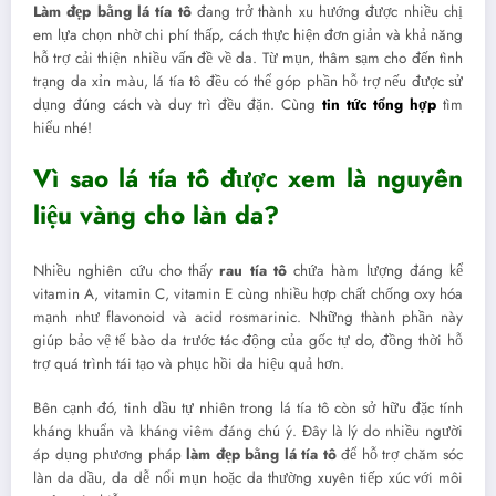
Làm đẹp bằng lá tía tô
đang trở thành xu hướng được nhiều chị
em lựa chọn nhờ chi phí thấp, cách thực hiện đơn giản và khả năng
hỗ trợ cải thiện nhiều vấn đề về da. Từ mụn, thâm sạm cho đến tình
trạng da xỉn màu, lá tía tô đều có thể góp phần hỗ trợ nếu được sử
dụng đúng cách và duy trì đều đặn. Cùng
tin tức tổng hợp
tìm
hiểu nhé!
Vì sao lá tía tô được xem là nguyên
liệu vàng cho làn da?
Nhiều nghiên cứu cho thấy
rau tía tô
chứa hàm lượng đáng kể
vitamin A, vitamin C, vitamin E cùng nhiều hợp chất chống oxy hóa
mạnh như flavonoid và acid rosmarinic. Những thành phần này
giúp bảo vệ tế bào da trước tác động của gốc tự do, đồng thời hỗ
trợ quá trình tái tạo và phục hồi da hiệu quả hơn.
Bên cạnh đó, tinh dầu tự nhiên trong lá tía tô còn sở hữu đặc tính
kháng khuẩn và kháng viêm đáng chú ý. Đây là lý do nhiều người
áp dụng phương pháp
làm đẹp bằng lá tía tô
để hỗ trợ chăm sóc
làn da dầu, da dễ nổi mụn hoặc da thường xuyên tiếp xúc với môi