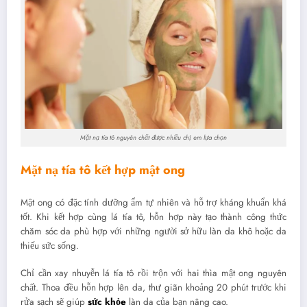
Mặt nạ tía tô nguyên chất được nhiều chị em lựa chọn
Mặt nạ tía tô kết hợp mật ong
Mật ong có đặc tính dưỡng ẩm tự nhiên và hỗ trợ kháng khuẩn khá
tốt. Khi kết hợp cùng lá tía tô, hỗn hợp này tạo thành công thức
chăm sóc da phù hợp với những người sở hữu làn da khô hoặc da
thiếu sức sống.
Chỉ cần xay nhuyễn lá tía tô rồi trộn với hai thìa mật ong nguyên
chất. Thoa đều hỗn hợp lên da, thư giãn khoảng 20 phút trước khi
rửa sạch sẽ giúp
sức khỏe
làn da của bạn nâng cao.