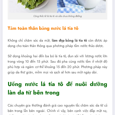
Công thức từ lá tía tô và sữa chua không đường
Tắm toàn thân bằng nước lá tía tô
Không chỉ chăm sóc da mặt,
làm đẹp bằng lá tía tô
còn được áp
dụng cho toàn thân thông qua phương pháp tắm nước thảo dược.
Sử dụng khoảng hai đến ba bó lá tía tô, đun sôi với lượng nước lớn
trong vòng 10 đến 15 phút. Sau đó pha cùng nước tắm ở nhiệt độ
phù hợp và ngâm cơ thể khoảng 15 đến 20 phút. Phương pháp này
giúp da thư giãn, mềm mại và sạch sẽ hơn sau một ngày dài.
Uống nước lá tía tô để nuôi dưỡng
làn da từ bên trong
Các chuyên gia thường đánh giá cao nguyên tắc chăm sóc da từ cả
bên trong lẫn bên ngoài. Chính vì vậy, bên cạnh việc đắp mặt nạ,