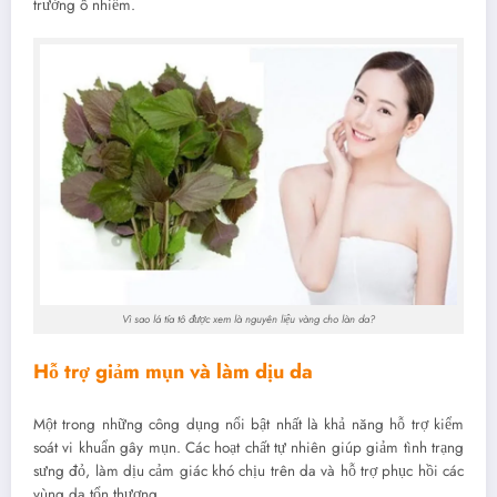
trường ô nhiễm.
Vì sao lá tía tô được xem là nguyên liệu vàng cho làn da?
Hỗ trợ giảm mụn và làm dịu da
Một trong những công dụng nổi bật nhất là khả năng hỗ trợ kiểm
soát vi khuẩn gây mụn. Các hoạt chất tự nhiên giúp giảm tình trạng
sưng đỏ, làm dịu cảm giác khó chịu trên da và hỗ trợ phục hồi các
vùng da tổn thương.