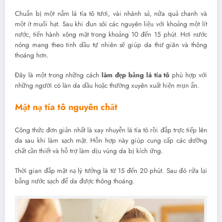
Chuẩn bị một nắm lá tía tô tươi, vài nhánh sả, nửa quả chanh và
một ít muối hạt. Sau khi đun sôi các nguyên liệu với khoảng một lít
nước, tiến hành xông mặt trong khoảng 10 đến 15 phút. Hơi nước
nóng mang theo tinh dầu tự nhiên sẽ giúp da thư giãn và thông
thoáng hơn.
Đây là một trong những cách
làm đẹp bằng lá tía tô
phù hợp với
những người có làn da dầu hoặc thường xuyên xuất hiện mụn ẩn.
Mặt nạ tía tô nguyên chất
Công thức đơn giản nhất là xay nhuyễn lá tía tô rồi đắp trực tiếp lên
da sau khi làm sạch mặt. Hỗn hợp này giúp cung cấp các dưỡng
chất cần thiết và hỗ trợ làm dịu vùng da bị kích ứng.
Thời gian đắp mặt nạ lý tưởng là từ 15 đến 20 phút. Sau đó rửa lại
bằng nước sạch để da được thông thoáng.