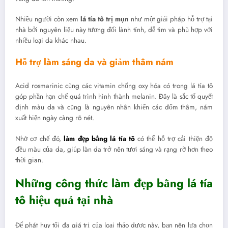
Nhiều người còn xem
lá tía tô trị mụn
như một giải pháp hỗ trợ tại
nhà bởi nguyên liệu này tương đối lành tính, dễ tìm và phù hợp với
nhiều loại da khác nhau.
Hỗ trợ làm sáng da và giảm thâm nám
Acid rosmarinic cùng các vitamin chống oxy hóa có trong lá tía tô
góp phần hạn chế quá trình hình thành melanin. Đây là sắc tố quyết
định màu da và cũng là nguyên nhân khiến các đốm thâm, nám
xuất hiện ngày càng rõ nét.
Nhờ cơ chế đó,
làm đẹp bằng lá tía tô
có thể hỗ trợ cải thiện độ
đều màu của da, giúp làn da trở nên tươi sáng và rạng rỡ hơn theo
thời gian.
Những công thức làm đẹp bằng lá tía
tô hiệu quả tại nhà
Để phát huy tối đa giá trị của loại thảo dược này, bạn nên lựa chọn